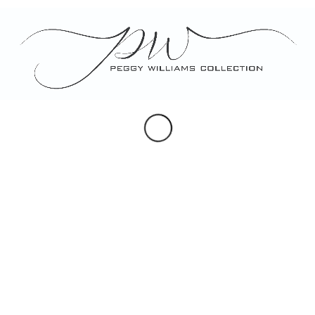
tempus. Donec vitae sapien ut libero
venenatis faucibus.
Nullam quis ante. Etiam sit amet orci eget
eros faucibus tincidunt. Duis leo.
Tags:
food
,
fun
Share this entry
You might also like